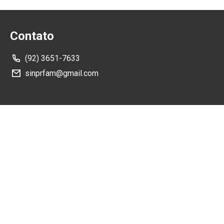
Contato
(92) 3651-7633
sinprfam@gmail.com
Como Chegar
Rua Rubem Melo, nº80 - Manaus/AM - 69050-082