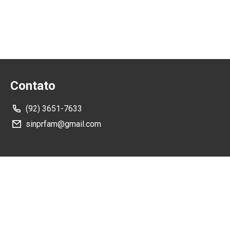
Contato
(92) 3651-7633
sinprfam@gmail.com
Como Chegar
Rua Rubem Melo, nº80 - Manaus/AM - 69050-082