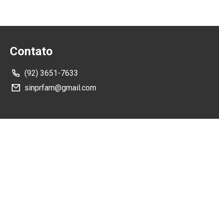
Contato
(92) 3651-7633
sinprfam@gmail.com
Como Chegar
Rua Rubem Melo, nº80 - Manaus/AM - 69050-082